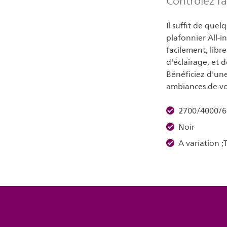
Contrôlez fa
Il suffit de que
plafonnier All-i
facilement, libr
d'éclairage, et 
Bénéficiez d'une
ambiances de vo
2700/4000/
Noir
A variation 