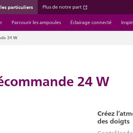
les particuliers
Plus de notre part
r
Parcourir les ampoules
Éclairage connecté
Inspi
nde 24 W
élécommande 24 W
Créez l’at
des doigts