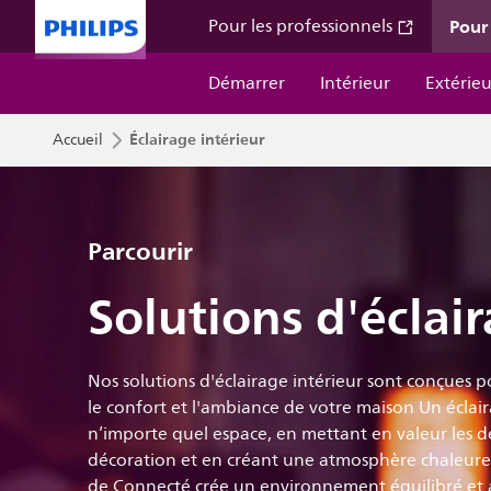
Pour 
Pour les professionnels
Démarrer
Intérieur
Extérieu
Éclairage intérieur
Accueil
Parcourir
Solutions d'éclair
Nos solutions d'éclairage intérieur sont conçues 
le confort et l'ambiance de votre maison Un écla
n’importe quel espace, en mettant en valeur les dé
décoration et en créant une atmosphère chaleureu
de Connecté crée un environnement équilibré et a