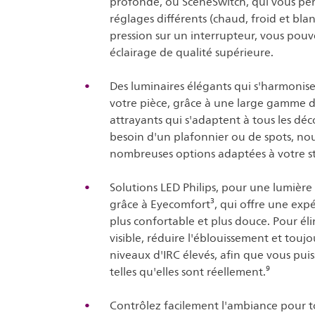
profonde, ou SceneSwitch, qui vous per
réglages différents (chaud, froid et bl
pression sur un interrupteur, vous pouv
éclairage de qualité supérieure.
Des luminaires élégants qui s'harmonise
votre pièce, grâce à une large gamme d
attrayants qui s'adaptent à tous les dé
besoin d'un plafonnier ou de spots, no
nombreuses options adaptées à votre sty
Solutions LED Philips, pour une lumière
grâce à Eyecomfort³, qui offre une expé
plus confortable et plus douce. Pour éli
visible, réduire l'éblouissement et toujo
niveaux d'IRC élevés, afin que vous puiss
telles qu'elles sont réellement.⁹
Contrôlez facilement l'ambiance pour to