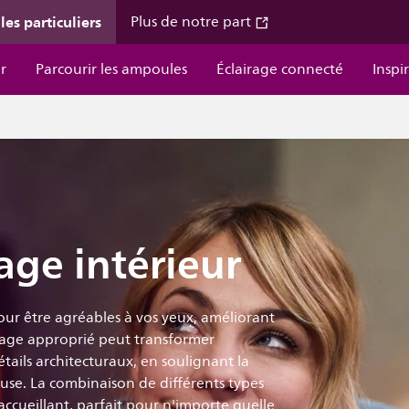
les particuliers
Plus de notre part
r
Parcourir les ampoules
Éclairage connecté
Inspi
age intérieur
pour être agréables à vos yeux, améliorant
irage approprié peut transformer
tails architecturaux, en soulignant la
se. La combinaison de différents types
ccueillant, parfait pour n'importe quelle