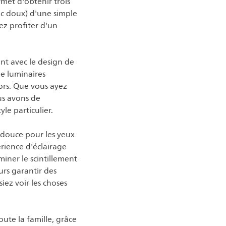
met d'obtenir trois
anc doux) d'une simple
ez profiter d'un
nt avec le design de
e luminaires
cors. Que vous ayez
us avons de
le particulier.
 douce pour les yeux
rience d'éclairage
miner le scintillement
urs garantir des
iez voir les choses
ute la famille, grâce