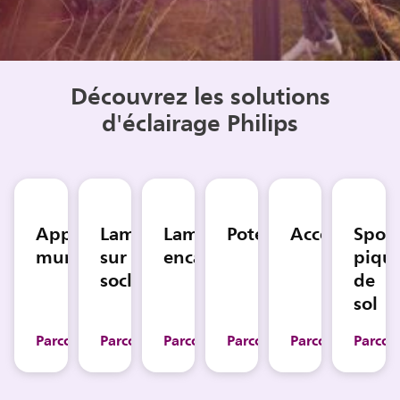
Découvrez les solutions
d'éclairage Philips
Applique
Lampes
Lampes
Potelets
Accessoires
Spot
murale
sur
encastrées
piqu
socle
de
sol
Parcourir
Parcourir
Parcourir
Parcourir
Parcourir
Parcou