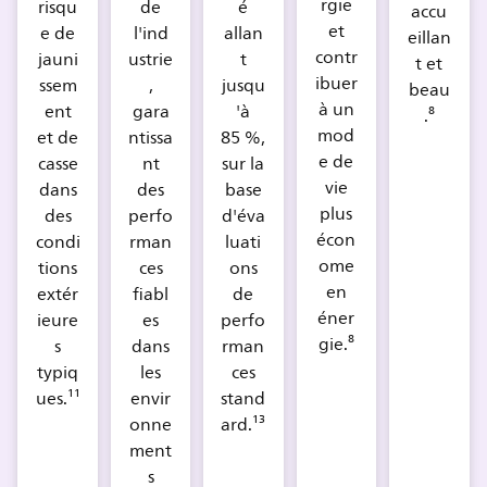
rgie
risqu
de
é
accu
et
e de
l'ind
allan
eillan
contr
jauni
ustrie
t
t et
ibuer
ssem
,
jusqu
beau
à un
ent
gara
'à
.⁸
mod
et de
ntissa
85 %,
e de
casse
nt
sur la
vie
dans
des
base
plus
des
perfo
d'éva
écon
condi
rman
luati
ome
tions
ces
ons
en
extér
fiabl
de
éner
ieure
es
perfo
gie.⁸
s
dans
rman
typiq
les
ces
ues.¹¹
envir
stand
onne
ard.¹³
ment
s