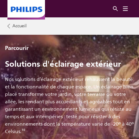
Accueil
Parcourir
Solutions d'éclairage extérieur
Nos solutions d’éclairage extérieur rehaussent la beauté
et la fonctionnalité de chaque espace. Un éclairage bien
placé transforme votre jardin, votre terrasse ou votre
allée, les rendant plus accueillants et agréables tout en
garantissant un environnement lumineux qui résiste au
temps et aux intempéries : testé pour résister à des
environnements dont la température varie de -20º à 40º
Celsius.¹⁰