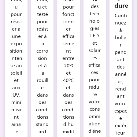
dure
des
u
u et
pour
tech
pour
testé
fonct
Conti
nolo
résist
pour
ionn
nuez
gies
er à
résist
er
à
LED
une
er à
effica
brille
et
expo
la
ceme
r
solair
sition
corro
nt
pend
es
inten
sion
entre
ant
effica
se au
et à
-20ºC
des
ces
soleil
la
et
anné
pour
et
rouill
40ºC
es,
rédui
aux
e
et
rend
re
UV,
dans
dans
ant
votre
mini
des
des
votre
cons
misa
condi
condi
espac
omm
nt
tions
tions
e
ation
ainsi
stand
d'hu
extér
d’éne
le
ard
midit
ieur