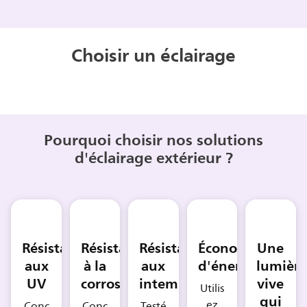
Choisir un éclairage
Pourquoi choisir nos solutions
d'éclairage extérieur ?
Résistant
Résistant
Résistant
Économiseur
Une
aux
à la
aux
d'énergie
lumièr
UV
corrosion
intempéries
vive
Utilis
qui
ez
Conç
Conç
Testé