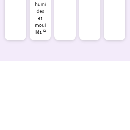
humi
des
et
moui
llés.¹²