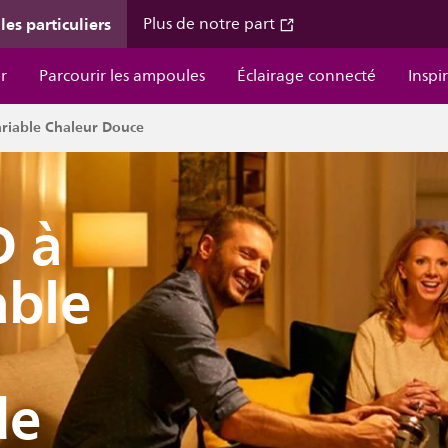
les particuliers
Plus de notre part
r
Parcourir les ampoules
Éclairage connecté
Inspi
variable Chaleur Douce
D à
able
de