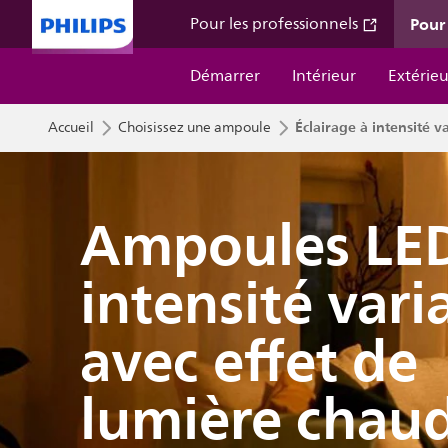
Pour 
Pour les professionnels
Démarrer
Intérieur
Extérieu
Éclairage à intensité 
Accueil
Choisissez une ampoule
Ampoules LE
intensité vari
avec effet de
lumière chau