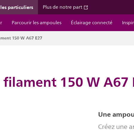
les particuliers
Plus de notre part
r
Parcourir les ampoules
Éclairage connecté
Inspi
lament 150 W A67 E27
 filament 150 W A67
Une ampou
Créez une a