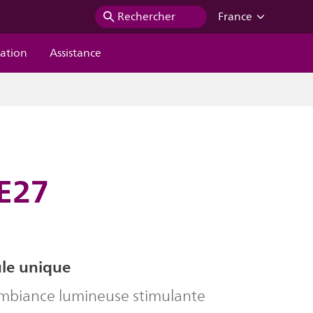
Rechercher
France
ration
Assistance
 E27
le unique
mbiance lumineuse stimulante