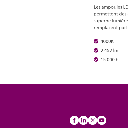
Les ampoules LED
permettent des é
superbe lumière 
remplacent parf
4000K
2 452 lm
15 000 h