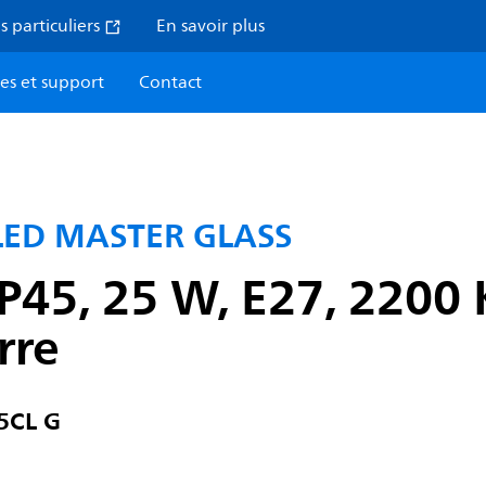
s particuliers
En savoir plus
ces et support
Contact
 LED MASTER GLASS
45, 25 W, E27, 2200 K
rre
5CL G