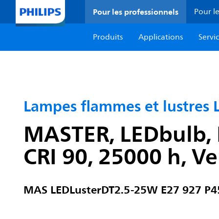
Pour les professionnels
Pour le
Produits
Applications
Servi
Lampes flammes et lustres
MASTER, LEDbulb, P
CRI 90, 25000 h, Ve
MAS LEDLusterDT2.5-25W E27 927 P4