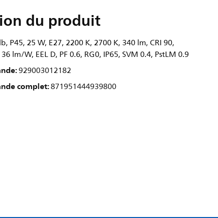
ion du produit
 P45, 25 W, E27, 2200 K, 2700 K, 340 lm, CRI 90,
136 lm/W, EEL D, PF 0.6, RG0, IP65, SVM 0.4, PstLM 0.9
ande:
929003012182
nde complet:
871951444939800