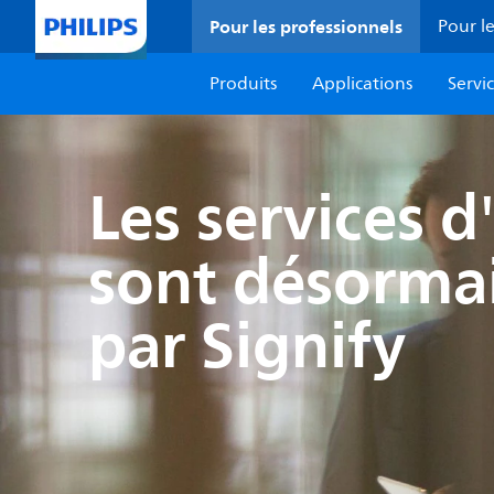
Pour les professionnels
Pour le
Produits
Applications
Servi
Les services d
sont désormai
par Signify