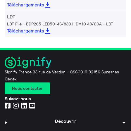
Téléchargements
LDT
LDT File - BDP265 LED50-4S/830 II DM10 48/60A
LDT
Téléchargements
Signify France 33 rue de Verdun - CS60019 92156 Suresnes
Cedex
Nous contacter
Suivez-nous
Découvrir